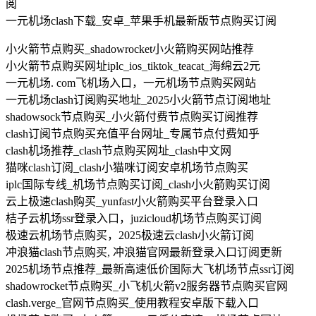
阅
一元机场clash下载_安卓_苹果手机最新版节点购买订阅
小火箭节点购买_shadowrocket小火箭购买网站推荐
小火箭节点购买网址iplc_ios_tiktok_teacat_海绵云2元
一元机场. com飞机场入口，一元机场节点购买网站
一元机场clash订阅购买地址_2025小火箭节点订阅地址
shadowsock节点购买_小火箭付费节点购买订阅推荐
clash订阅节点购买充值平台网址_专属节点付费知乎
clash机场推荐_clash节点购买网址_clash中文网
猫咪clash订阅_clash小猫咪订阅安卓机场节点购买
iplc国际专线_机场节点购买订阅_clash小火箭购买订阅
云上极速clash购买_yunfast小火箭购买平台登录入口
桔子云机场ssr登录入口，juzicloud机场节点购买订阅
极速云机场节点购买，2025极速云clash小火箭订阅
冲浪猫clash节点购买, 冲浪猫官网最新登录入口订阅更新
2025机场节点推荐_最新高速低价国际大飞机场节点ssr订阅
shadowrocket节点购买_小飞机火箭v2服务器节点购买官网
clash.verge_官网节点购买_使用教程安卓版下载入口