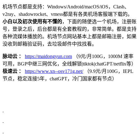
机场节点都是支持：Windows/Android/macOS/iOS，Clash、
v2ray、shadowrocket、vmess都是有各类机场客服端下载的。
小白以及初次使用有不懂的
，下面的随便选一个机场，注册账
号，登录之后，后台都是有全套教程的，非常简单。都是支持
各种流媒体播放的。机场节点网站基本上都是邮箱注册，如果
没收到邮箱验证码，去垃圾邮件中找找看。
脉动云 ：
https://maidongyun.com
（9元/月100G，1000M 速率
可用，BGP中继三网优化，全线解锁|tiktok|chatGPT/netflix等）
极速云 ：
https://www.xn--osv171g.net/
（9.9元/月100G，IEPL
节点，稳定连接5年，chatGPT，冷门国家都有节点）
.
.
.